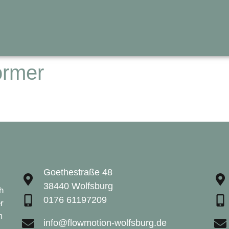
ormer
Goethestraße 48
38440 Wolfsburg
h
0176 61197209
r
m
info@flowmotion-wolfsburg.de