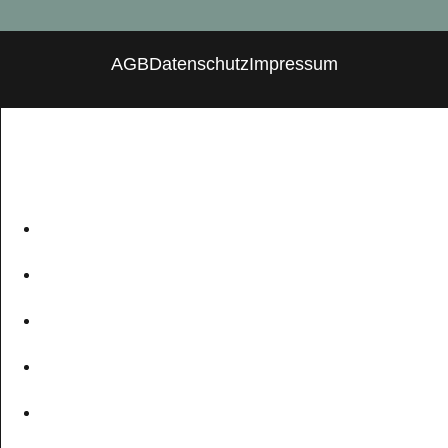
AGB
Datenschutz
Impressum
WILLKOMMEN
KURSKALENDER
KURSANGEBOT
TRAINER
GUTSCHEINE