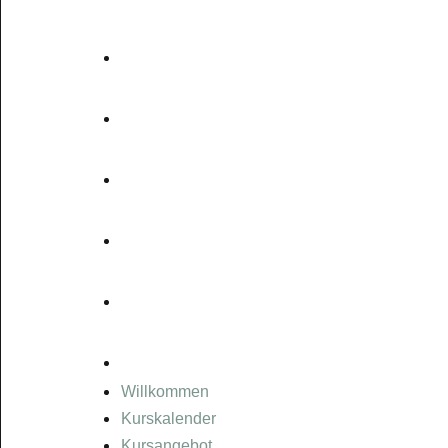
WILLKOMMEN
KURSKALENDER
KURSANGEBOT
TRAINER
GUTSCHEINE
KONTAKT
Willkommen
Kurskalender
Kursangebot