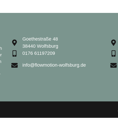
Goethestraße 48
38440 Wolfsburg
h
0176 61197209
r
m
info@flowmotion-wolfsburg.de
r